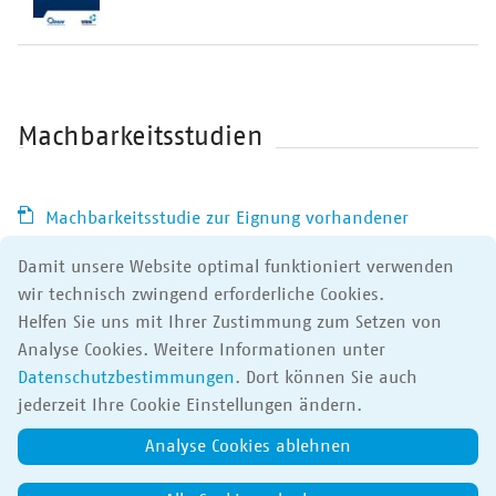
Machbarkeitsstudien
Machbarkeitsstudie zur Eignung vorhandener
Betriebshöfe für die Umstellung auf emissionsfreie
Damit unsere Website optimal funktioniert verwenden
Antriebe im Main-Tauber-Kreis
wir technisch zwingend erforderliche Cookies.
Auszug aus der Machbarkeitsstudie zur Einführung
Helfen Sie uns mit Ihrer Zustimmung zum Setzen von
von alternativen Antriebsformen in den Buslinienbündel
Analyse Cookies. Weitere Informationen unter
des Rhein-Neckar-Kreises
Datenschutzbestimmungen
. Dort können Sie auch
jederzeit Ihre Cookie Einstellungen ändern.
Analyse Cookies ablehnen
Apps
Impressum
Datenschutz
Barrierefreiheit