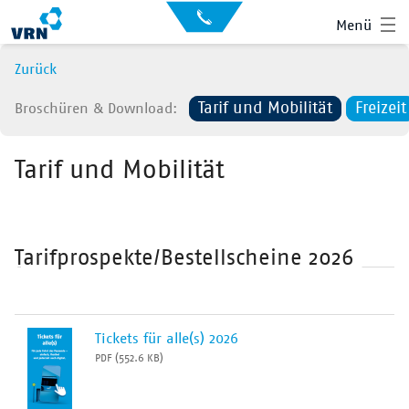
Auskunft
Kontakt
Menü
für
Sehbehinderte
Presse
Zurück
News
Tarif und Mobilität
Freizeit
Broschüren & Download
Leichte Sprache
Gebärdensprache
Tarif und Mobilität
Suche
Hauptnavigation
Fahrplan
Liniennetz
Tarifprospekte/Bestellscheine 2026
Tickets
Mobilität
Tickets für alle(s) 2026
PDF (552.6 KB)
Service