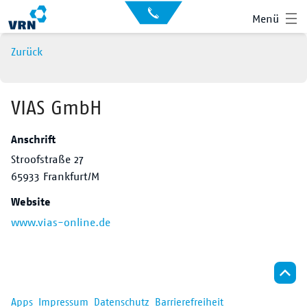
Auskunft
Kontakt
Menü
für
Sehbehinderte
Presse
Zurück
News
Leichte Sprache
Gebärdensprache
VIAS GmbH
Suche
Anschrift
Hauptnavigation
Fahrplan
Stroofstraße 27
65933 Frankfurt/M
Liniennetz
Website
Tickets
www.vias-online.de
Mobilität
Service
Apps
Impressum
Datenschutz
Barrierefreiheit